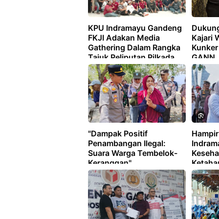
KPU Indramayu Gandeng
Dukung
FKJI Adakan Media
Kajari
Gathering Dalam Rangka
Kunker
Tajuk Peliputan Pilkada
GANN
Indramayu 2024
"Dampak Positif
Hampir
Penambangan Ilegal:
Indram
Suara Warga Tembelok-
Keseha
Keranggan"
Ketaha
Sejaht