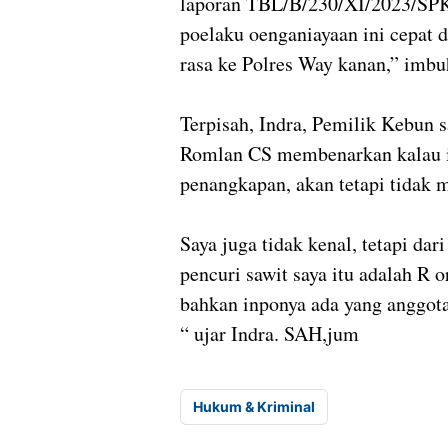
laporan TBL/B/230/XI/2023/S
poelaku oenganiayaan ini cepat d
rasa ke Polres Way kanan,” imb
Terpisah, Indra, Pemilik Kebun s
Romlan CS membenarkan kalau ia
penangkapan, akan tetapi tidak
Saya juga tidak kenal, tetapi da
pencuri sawit saya itu adalah R o
bahkan inponya ada yang anggota 
“ ujar Indra. SAH,jum
Hukum & Kriminal