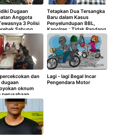
idiki Dugaan
Tetapkan Dua Tersangka
ibatan Anggota
Baru dalam Kasus
Tewasnya 3 Polisi
Penyelundupan BBL,
erebek Sabung
Kapolres : Tidak Pandang
i Lampung
Bulu
 percekcokan dan
Lagi - lagi Begal Incar
 dugaan
Pengendara Motor
oyokan oknum
 perusahaan