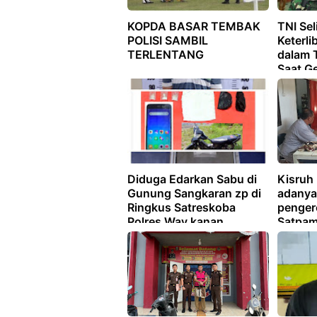
KOPDA BASAR TEMBAK
TNI Sel
POLISI SAMBIL
Keterl
TERLENTANG
dalam 
Saat G
Ayam d
Diduga Edarkan Sabu di
Kisruh
Gunung Sangkaran zp di
adanya
Ringkus Satreskoba
penger
Polres Way kanan
Satpam