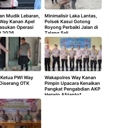
n Mudik Lebaran,
Minimalisir Laka Lantas,
 Way Kanan Apel
Polsek Kasui Gotong
Pasukan Operasi
Royong Perbaiki Jalan di
t 2026
Talang Sali
Ketua PWI Way
Wakapolres Way Kanan
Diserang OTK
Pimpin Upacara Kenaikan
Pangkat Pengabdian AKP
Herwin Afrianto*