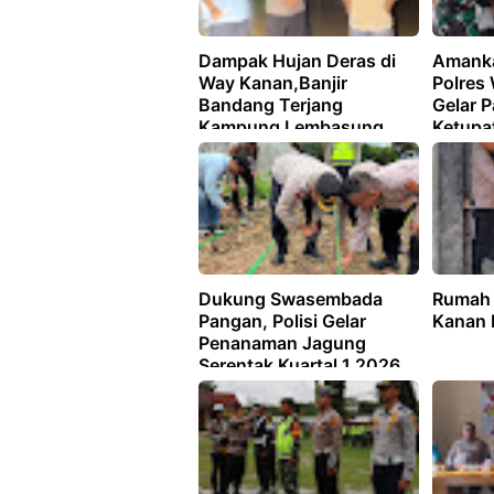
Dampak Hujan Deras di
Amanka
Way Kanan,Banjir
Polres
Bandang Terjang
Gelar 
Kampung Lembasung
Ketupa
Dukung Swasembada
Rumah 
Pangan, Polisi Gelar
Kanan 
Penanaman Jagung
Serentak Kuartal 1 2026
di Way Kanan