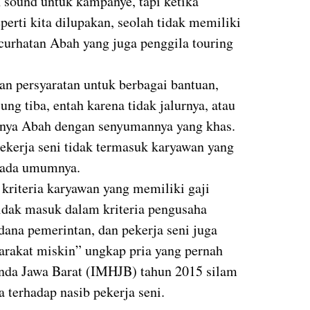
n sound untuk kampanye, tapi ketika
erti kita dilupakan, seolah tidak memiliki
curhatan Abah yang juga penggila touring
n persyaratan untuk berbagai bantuan,
ng tiba, entah karena tidak jalurnya, atau
urnya Abah dengan senyumannya yang khas.
erja seni tidak termasuk karyawan yang
 pada umumnya.
 kriteria karyawan yang memiliki gaji
tidak masuk dalam kriteria pengusaha
na pemerintan, dan pekerja seni juga
arakat miskin” ungkap pria yang pernah
nda Jawa Barat (IMHJB) tahun 2015 silam
 terhadap nasib pekerja seni.