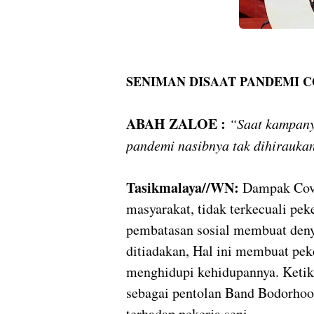
SENIMAN DISAAT PANDEMI C
ABAH ZALOE :
“Saat kampanye
pandemi nasibnya tak dihirauka
Tasikmalaya//WN:
Dampak Covi
masyarakat, tidak terkecuali pek
pembatasan sosial membuat deny
ditiadakan, Hal ini membuat pek
menghidupi kehidupannya. Ketik
sebagai pentolan Band Bodorhoo
terhadap pekerja seni.