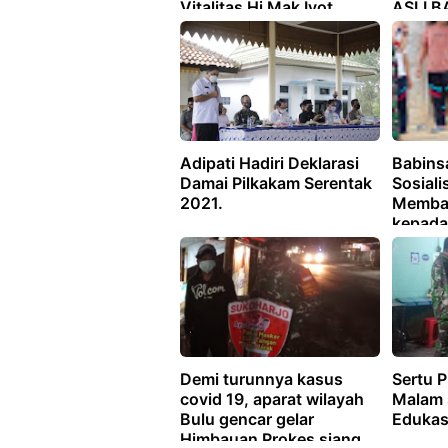
Vitalitas Hj Mak Iyot
ASLI 
RESMI
Adipati Hadiri Deklarasi
Babins
Damai Pilkakam Serentak
Sosiali
2021.
Memba
kepada
Jaya, B
Demi turunnya kasus
Sertu P
covid 19, aparat wilayah
Malam 
Bulu gencar gelar
Edukas
Himbauan Prokes siang