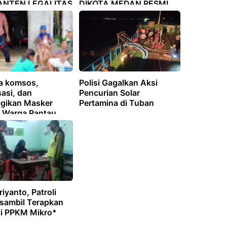
BANTEN LEGALITAS
DIKOTA MEDAN RESMI
DAN TERBUKTI
a komsos,
Polisi Gagalkan Aksi
sasi, dan
Pencurian Solar
gikan Masker
Pertamina di Tuban
 Warga Rantau
anjit.
riyanto, Patroli
sambil Terapkan
i PPKM Mikro*