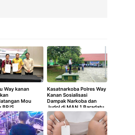
u Way kanan
Kasatnarkoba Polres Way
kan
Kanan Sosialisasi
datangan Mou
Dampak Narkoba dan
 BPJS
Judol di MAN 1 Baradatu
gakerjaan
ng