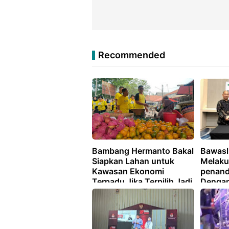
Recommended
Bambang Hermanto Bakal
Bawasl
Siapkan Lahan untuk
Melaku
Kawasan Ekonomi
penan
Terpadu Jika Terpilih Jadi
Dengan
Bupati Indramayu
Ketena
Lampu