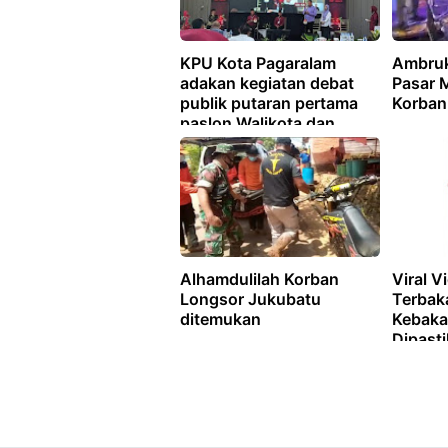
KPU Kota Pagaralam
Ambru
adakan kegiatan debat
Pasar 
publik putaran pertama
Korban
paslon Walikota dan
Wakilwalikota
Alhamdulilah Korban
Viral V
Longsor Jukubatu
Terbaka
ditemukan
Kebaka
Dipast