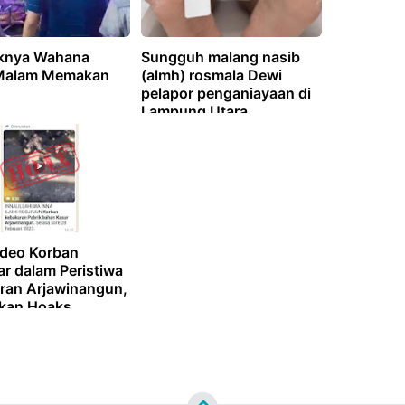
knya Wahana
Sungguh malang nasib
Malam Memakan
(almh) rosmala Dewi
pelapor penganiayaan di
Lampung Utara
ideo Korban
r dalam Peristiwa
ran Arjawinangun,
ikan Hoaks