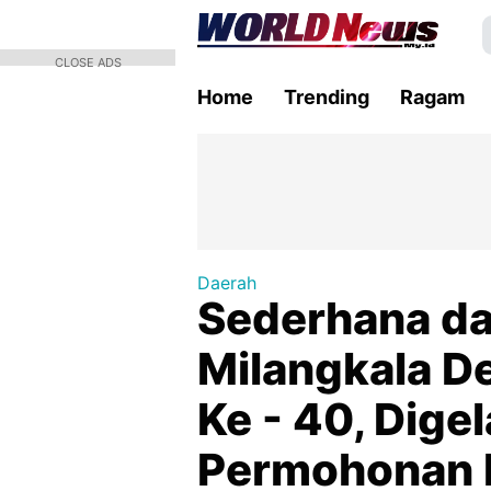
CLOSE ADS
Home
Trending
Ragam
Daerah
Sederhana da
Milangkala D
Ke - 40, Dige
Permohonan 