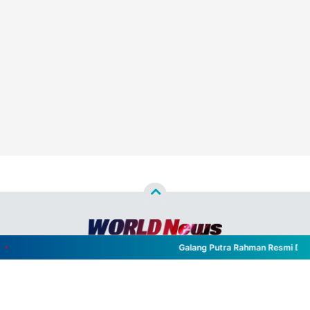
Galang Putra Rahman Resmi Dilanti
Copyright ©
2026
WORLD NEWS™
- All Rights Reserved
Designed by
Nghustle