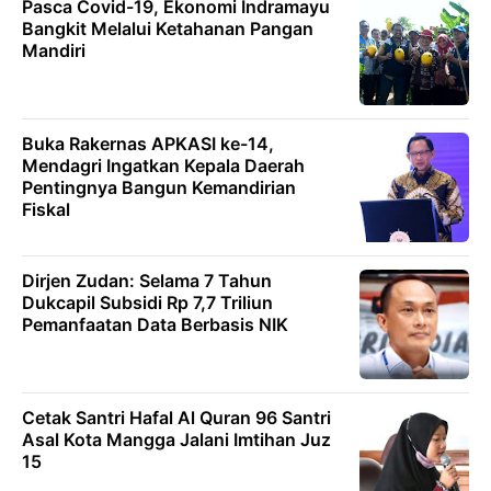
Pasca Covid-19, Ekonomi Indramayu
Bangkit Melalui Ketahanan Pangan
Mandiri
Buka Rakernas APKASI ke-14,
Mendagri Ingatkan Kepala Daerah
Pentingnya Bangun Kemandirian
Fiskal
Dirjen Zudan: Selama 7 Tahun
Dukcapil Subsidi Rp 7,7 Triliun
Pemanfaatan Data Berbasis NIK
Cetak Santri Hafal Al Quran 96 Santri
Asal Kota Mangga Jalani Imtihan Juz
15