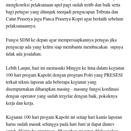
mengkoreksi pelaksanaan apel pagi sudah tertib dan baik serta
bagi petugas yang ditunjuk menjadi pengucapan Tribrata dan
Catur Prasetya juga Panca Prasetya Kopri agar berlatih sebelum
pelaksanaannya.
Fungsi SDM ke depan agar mempersiapkannya petugas jika
pengucap ada yang keliru siap membantu membacakan supaya
tidak ada jesalahan.
Lebih Lanjut, hari ini memasuki Minggu ke lima dalam kegiatan
100 hari progam Kapolri dengan program Polri yang PRESESI
terkait teknis laporan ada beberapa kegiatan yang
disempurnakan diharapkan masing - masung fungsi kordinasi
dengan operator yang sudah tergelar dengan baik, pokoknya
kerja dan kerja.
Kegiatan 100 hari progam Kapolri ini setiap hari kamis laporan
harus sudah masuk sehingga pada hari Jum’at dapat dianev
untuk dikirim ke pimpinan, diharapkan ini tetap dilaksanakan