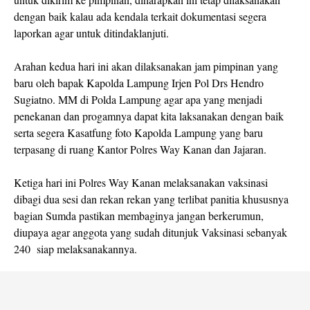
dengan baik kalau ada kendala terkait dokumentasi segera
laporkan agar untuk ditindaklanjuti.
Arahan kedua hari ini akan dilaksanakan jam pimpinan yang
baru oleh bapak Kapolda Lampung Irjen Pol Drs Hendro
Sugiatno. MM di Polda Lampung agar apa yang menjadi
penekanan dan progamnya dapat kita laksanakan dengan baik
serta segera Kasatfung foto Kapolda Lampung yang baru
terpasang di ruang Kantor Polres Way Kanan dan Jajaran.
Ketiga hari ini Polres Way Kanan melaksanakan vaksinasi
dibagi dua sesi dan rekan rekan yang terlibat panitia khususnya
bagian Sumda pastikan membaginya jangan berkerumun,
diupaya agar anggota yang sudah ditunjuk Vaksinasi sebanyak
240 siap melaksanakannya.