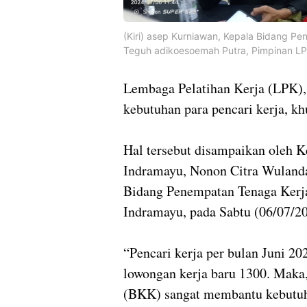
(Kiri) asep Kurniawan, Kepala Bidang P
Teguh adikoesoemah Putra, Pimpinan LP
Lembaga Pelatihan Kerja (LPK
kebutuhan para pencari kerja, k
Hal tersebut disampaikan oleh K
Indramayu, Nonon Citra Wulanda
Bidang Penempatan Tenaga Kerja
Indramayu, pada Sabtu (06/07/2
“Pencari kerja per bulan Juni 20
lowongan kerja baru 1300. Maka
(BKK) sangat membantu kebutuha