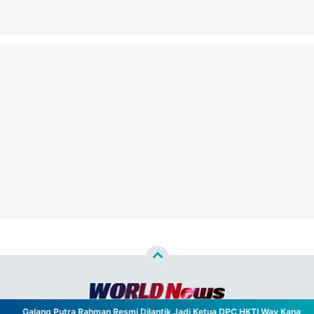
Galang Putra Rahman Resmi Dilantik Jadi Ketua DPC HKTI Way Kanan, Ran